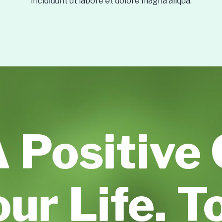
incididunt ut labore et dolore magna aliqua.
 Positive
our Life. T