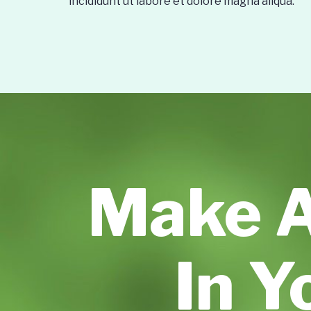
incididunt ut labore et dolore magna aliqua.
Make A
In Y