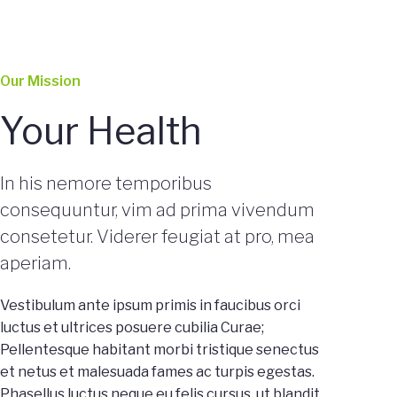
Our Mission
Your Health
In his nemore temporibus
consequuntur, vim ad prima vivendum
consetetur. Viderer feugiat at pro, mea
aperiam.
Vestibulum ante ipsum primis in faucibus orci
luctus et ultrices posuere cubilia Curae;
Pellentesque habitant morbi tristique senectus
et netus et malesuada fames ac turpis egestas.
Phasellus luctus neque eu felis cursus, ut blandit