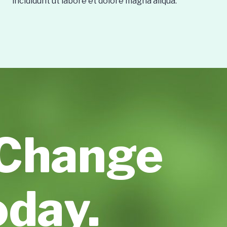
incididunt ut labore et dolore magna aliqua.
 Change
oday.